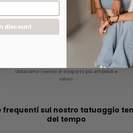
m discount
Consegna veloce.
Consegniamo i tatuaggi velocemente a casa tua.
Utilizziamo i servizi di trasporto più affidabili e
veloci.
frequenti sul nostro tatuaggio t
del tempo