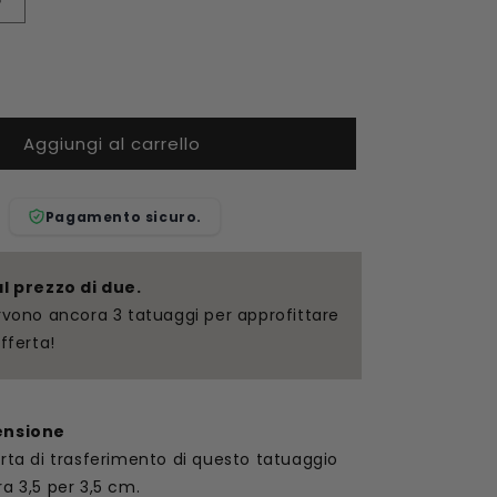
Aumenta
quantità
per
Tatuaggio
temporaneo
tempo
Aggiungi al carrello
Pagamento sicuro.
al prezzo di due.
rvono ancora 3 tatuaggi per approfittare
offerta!
ensione
rta di trasferimento di questo tatuaggio
a 3,5 per 3,5 cm.