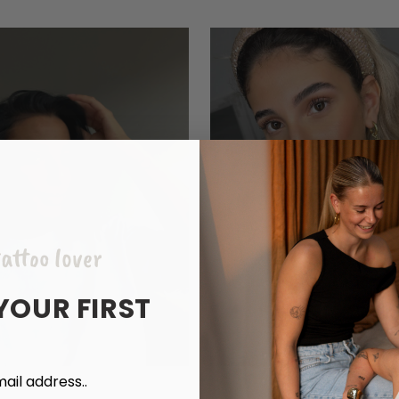
attoo lover
YOUR FIRST
ail address..