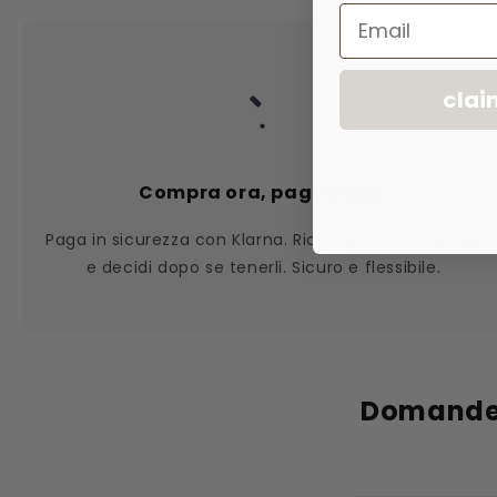
Email
clai
Compra ora, paga dopo.
Paga in sicurezza con Klarna. Ricevi prima i tatuaggi
e decidi dopo se tenerli. Sicuro e flessibile.
Domande 