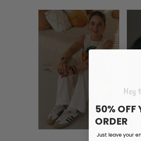
Hey t
50% OFF 
ORDER
Just leave your em