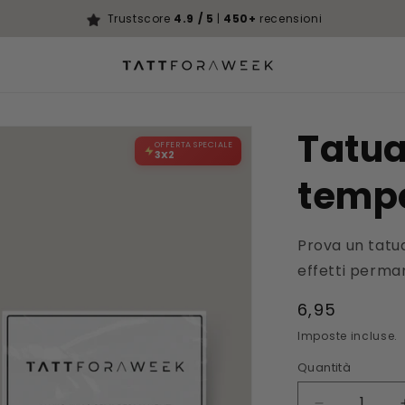
Trustscore
4.9 / 5
|
450+
recensioni
Tatu
OFFERTA SPECIALE
3X2
temp
Prova un tatu
effetti perman
Prezzo
6,95
di
Imposte incluse.
listino
Quantità