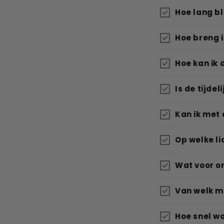
Hoe lang bli
Hoe breng ik
Hoe kan ik 
Is de tijdel
Kan ik met
Op welke li
Wat voor on
Van welk ma
Hoe snel wo