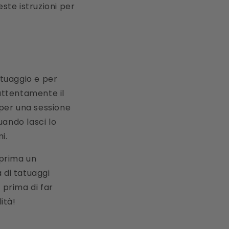
ste istruzioni per
atuaggio e per
 attentamente il
i per una sessione
uando lasci lo
i.
 prima un
di tatuaggi
 prima di far
ità!