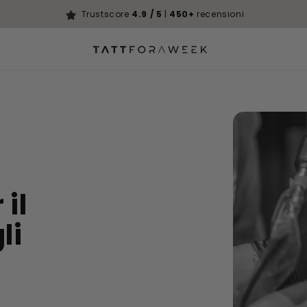
Trustscore
4.9 / 5
|
450+
recensioni
il
li