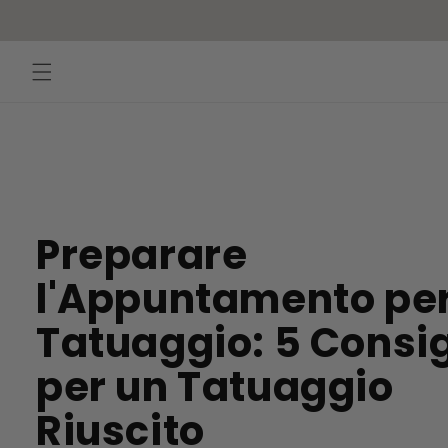
Vai
direttamente
ai contenuti
Preparare
l'Appuntamento per 
Tatuaggio: 5 Consig
per un Tatuaggio
Riuscito