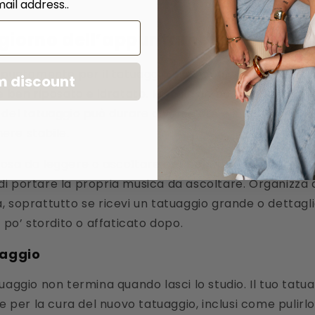
ail address..
l giorno dell’appuntamento
appuntamento per il tatuaggio ci sono alcune cose da
m discount
re ben riposato e idratato. Mangia un pasto nutriente 
del tatuaggio può durare diverse ore e il tuo livello di
ere stabile.
osa da leggere o ascoltare per occuparti durante la s
i portare la propria musica da ascoltare. Organizza 
, soprattutto se ricevi un tatuaggio grande o dettagl
n po’ stordito o affaticato dopo.
uaggio
uaggio non termina quando lasci lo studio. Il tuo tatua
he per la cura del nuovo tatuaggio, inclusi come pulir