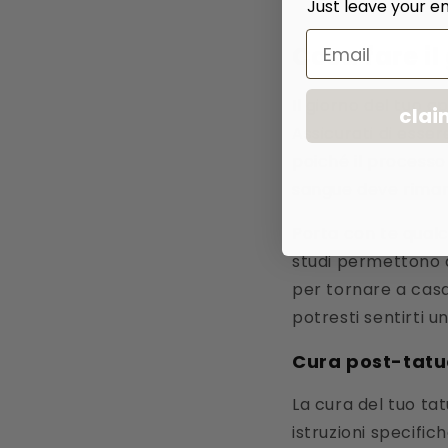
Just leave your em
Email
Cosa fare i
Il giorno del tuo 
clai
Assicurati di esse
poiché il processo 
sangue deve riman
Porta con te qualc
studi permettono d
per tornare a casa
potresti sentirti u
Cura post-tat
La cura del tuo tat
istruzioni specific