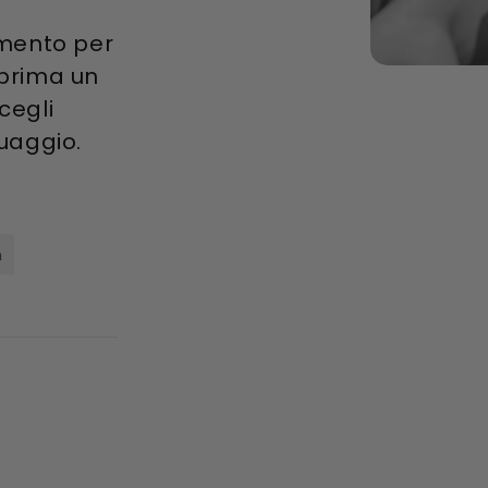
amento per
a prima un
cegli
uaggio.
n