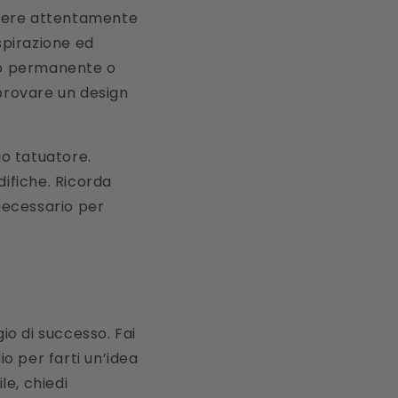
ttere attentamente
ispirazione ed
gio permanente o
rovare un design
uo tatuatore.
difiche. Ricorda
necessario per
io di successo. Fai
io per farti un’idea
ile, chiedi