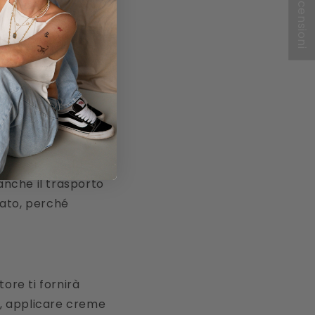
★ Recensioni
 tenere a mente.
prima di andare,
 zuccheri nel
essione. Molti
anche il trasporto
iato, perché
tore ti fornirà
lo, applicare creme