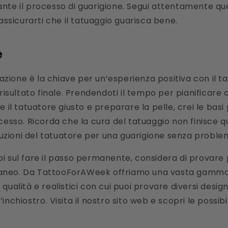
nte il processo di guarigione. Segui attentamente que
 assicurarti che il tatuaggio guarisca bene.
e
ione è la chiave per un’esperienza positiva con il t
 risultato finale. Prendendoti il tempo per pianificare
e il tatuatore giusto e preparare la pelle, crei le bas
cesso. Ricorda che la cura del tatuaggio non finisce q
truzioni del tatuatore per una guarigione senza problem
i sul fare il passo permanente, considera di provare
aneo. Da TattooForAWeek offriamo una vasta gamma 
qualità e realistici con cui puoi provare diversi design
inchiostro. Visita il nostro sito web e scopri le possibil