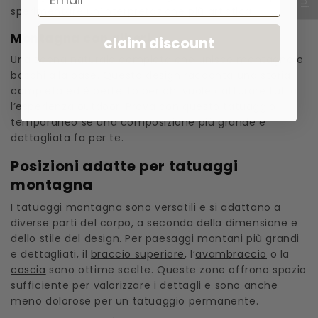
sperimentare un’interpretazione più artistica.
Montagna con alberi
claim discount
Una scena naturale completa che unisce montagne e
boschi alla base. Questo design racconta una storia
completa ed è perfetto per chi vuole catturare tutta
l’esperienza outdoor. Prova con questo tatuaggio
temporaneo se una composizione più grande e
dettagliata fa per te.
Posizioni adatte per tatuaggi
montagna
I tatuaggi montagna sono versatili e si adattano a
diverse parti del corpo, a seconda della dimensione e
dello stile del design. Per paesaggi montani più grandi
e dettagliati, il
braccio superiore
, l’
avambraccio
o la
coscia
sono ottime scelte. Queste zone offrono spazio
sufficiente per valorizzare i dettagli e sono anche
meno dolorose per un tatuaggio permanente.