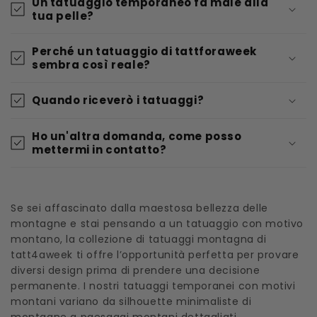
Un tatuaggio temporaneo fa male alla
tua pelle?
Perché un tatuaggio di tattforaweek
sembra così reale?
Quando riceverò i tatuaggi?
Ho un'altra domanda, come posso
mettermi in contatto?
Se sei affascinato dalla maestosa bellezza delle
montagne e stai pensando a un tatuaggio con motivo
montano, la collezione di tatuaggi montagna di
tatt4aweek ti offre l’opportunità perfetta per provare
diversi design prima di prendere una decisione
permanente. I nostri tatuaggi temporanei con motivi
montani variano da silhouette minimaliste di
montagne a paesaggi montani dettagliati,