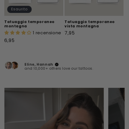
Esaurito
Tatuaggio temporaneo
Tatuaggio temporaneo
montagna
vista montagna
Prezzo
1 recensione
7,95
di
Prezzo
6,95
listino
di
listino
Eline, Hannah
and 10,000+ others love our tattoos.