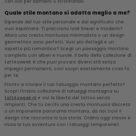
con olio per bambini o strofinando.
Quale stile montano si adatta meglio a me?
Dipende dal tuo stile personale e dal significato che
vuoi esprimere. Ti piacciono look lineari e moderni?
Allora una cresta montuosa minimalista o un design
geometrico sono perfetti. Vuoi più dettagli e un
aspetto più romantico? Scegli un paesaggio montano
completo con alberi e nuvole. Il bello della collezione di
tatt4aweek è che puoi provare diversi stili senza
impegni permanenti, così scopri esattamente cosa fa
per te.
Pronto a trovare il tuo tatuaggio montano perfetto?
Scopri l’intera collezione di tatuaggi montagna su
tatt4aweek.nl
e vivi la libertà del tattoo senza
rimpianti. Che tu cerchi una cresta montuosa discreta
o un imponente panorama montano, da noi trovi il
design che racconta la tua storia. Ordina oggi stesso e
inizia la tua avventura con i tatuaggi temporanei!