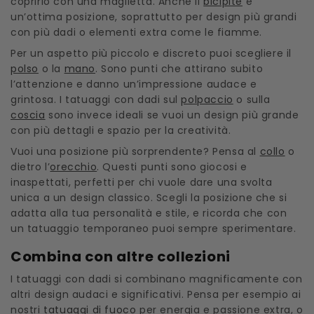
coprirlo con una maglietta. Anche il
bicipite
è
un’ottima posizione, soprattutto per design più grandi
con più dadi o elementi extra come le fiamme.
Per un aspetto più piccolo e discreto puoi scegliere il
polso
o la
mano
. Sono punti che attirano subito
l’attenzione e danno un’impressione audace e
grintosa. I tatuaggi con dadi sul
polpaccio
o sulla
coscia
sono invece ideali se vuoi un design più grande
con più dettagli e spazio per la creatività.
Vuoi una posizione più sorprendente? Pensa al
collo
o
dietro l’
orecchio
. Questi punti sono giocosi e
inaspettati, perfetti per chi vuole dare una svolta
unica a un design classico. Scegli la posizione che si
adatta alla tua personalità e stile, e ricorda che con
un tatuaggio temporaneo puoi sempre sperimentare.
Combina con altre collezioni
I tatuaggi con dadi si combinano magnificamente con
altri design audaci e significativi. Pensa per esempio ai
nostri
tatuaggi di fuoco
per energia e passione extra, o