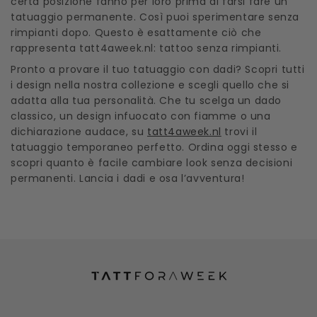
certa posizione fanno per loro prima di farsi fare un
tatuaggio permanente. Così puoi sperimentare senza
rimpianti dopo. Questo è esattamente ciò che
rappresenta tatt4aweek.nl: tattoo senza rimpianti.
Pronto a provare il tuo tatuaggio con dadi? Scopri tutti
i design nella nostra collezione e scegli quello che si
adatta alla tua personalità. Che tu scelga un dado
classico, un design infuocato con fiamme o una
dichiarazione audace, su
tatt4aweek.nl
trovi il
tatuaggio temporaneo perfetto. Ordina oggi stesso e
scopri quanto è facile cambiare look senza decisioni
permanenti. Lancia i dadi e osa l’avventura!