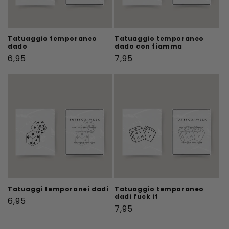
Tatuaggio temporaneo
Tatuaggio temporaneo
dado
dado con fiamma
Prezzo
Prezzo
6,95
7,95
di
di
listino
listino
Tatuaggi temporanei dadi
Tatuaggio temporaneo
dadi fuck it
Prezzo
6,95
Prezzo
7,95
di
di
listino