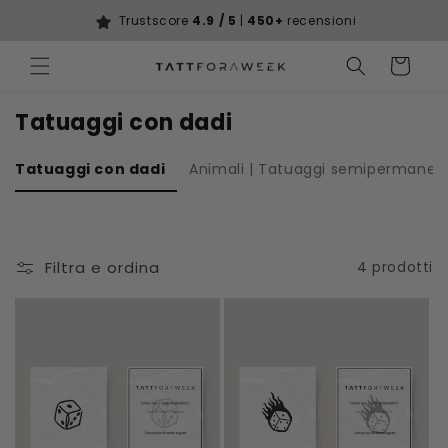
Vai
direttamente
Trustscore
4.9 / 5
|
450+
recensioni
ai contenuti
Carrello
Tatuaggi con dadi
Tatuaggi con dadi
Animali | Tatuaggi semipermanent
Filtra e ordina
4 prodotti