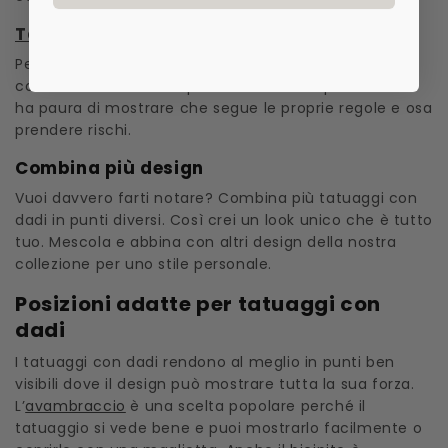
Tatuaggio temporaneo dadi fuck it
Per i veri ribelli tra noi. Questo design combina dadi
con una dichiarazione potente. Perfetto per chi non
ha paura di mostrare che segue le proprie regole e osa
prendere rischi.
Combina più design
Vuoi davvero farti notare? Combina più tatuaggi con
dadi in punti diversi. Così crei un look unico che è tutto
tuo. Mescola e abbina con altri design della nostra
collezione per uno stile personale.
Posizioni adatte per tatuaggi con
dadi
I tatuaggi con dadi rendono al meglio in punti ben
visibili dove il design può mostrare tutta la sua forza.
L’
avambraccio
è una scelta popolare perché il
tatuaggio si vede bene e puoi mostrarlo facilmente o